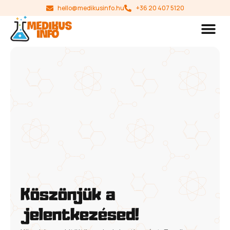
hello@medikusinfo.hu
+36 20 407 5120
Köszönjük a
jelentkezésed!