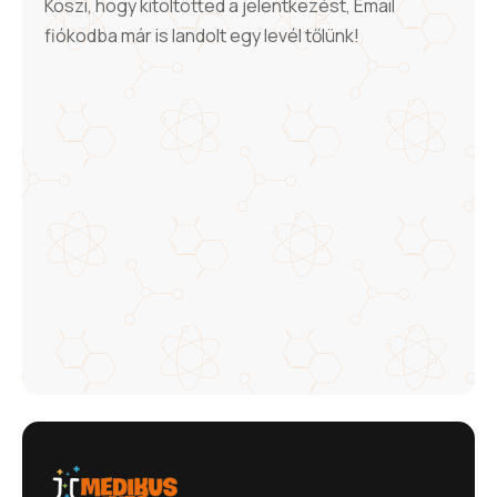
Köszi, hogy kitöltötted a jelentkezést, Email
fiókodba már is landolt egy levél tőlünk!