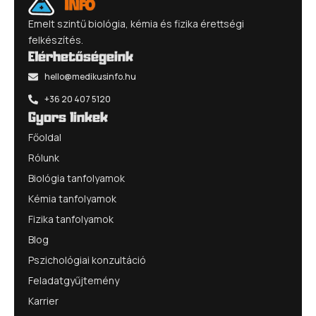
Emelt szintű biológia, kémia és fizika érettségi
felkészítés.
Elérhetőségeink
hello@medikusinfo.hu
+36 20 407 5120
Gyors linkek
Főoldal
Rólunk
Biológia tanfolyamok
Kémia tanfolyamok
Fizika tanfolyamok
Blog
Pszichológiai konzultáció
Feladatgyűjtemény
Karrier